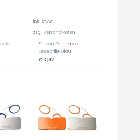
inkl. MwSt.
zzgl.
Versandkosten
rille
Seeoo Pince-nez
Lesebrille Blau
€
101,62