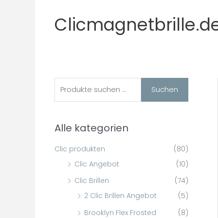
Zum
Inhalt
Clicmagnetbrille.d
springen
S
M
M
Suchen
i
a
u
n
x
c
Alle kategorien
.
.
h
P
P
e
Clic produkten
(80)
r
r
n
Clic Angebot
(10)
e
e
n
Clic Brillen
(74)
i
i
a
2 Clic Brillen Angebot
(5)
s
s
c
Brooklyn Flex Frosted
(8)