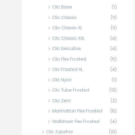
h
Clic Base
(1)
:
Clic Classic
(11)
Clic Classic XL
(11)
Clic Classic XXL
(4)
Clic Executive
(4)
Clic Flex Frosted
(5)
Clic Frosted XL
(4)
Clic Nylor
(1)
Clic Tube Frosted
(13)
Clic Zero
(2)
Manhattan Flex Frosted
(6)
Wallstreet Flex Frosted
(4)
Clic Zubehör
(10)