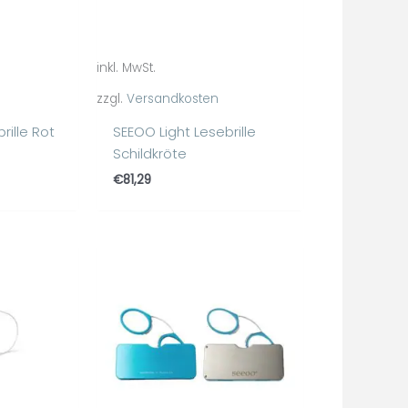
inkl. MwSt.
zzgl.
Versandkosten
rille Rot
SEEOO Light Lesebrille
Schildkröte
€
81,29