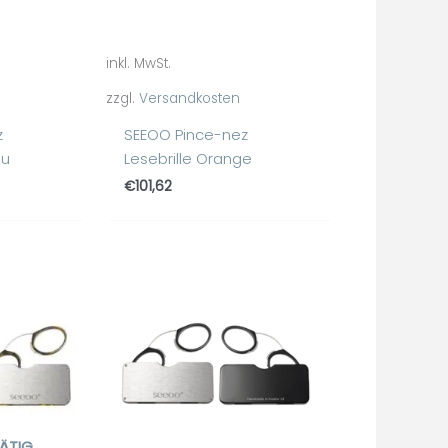
inkl. MwSt.
zzgl.
Versandkosten
z
SEEOO Pince-nez
au
Lesebrille Orange
€
101,62
ÄTIG