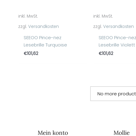
inkl. MwSt.
inkl. MwSt.
zzgl.
Versandkosten
zzgl.
Versandkosten
SEEOO Pince-nez
SEEOO Pince-ne
Lesebrille Turquoise
Lesebrille Violett
€
101,62
€
101,62
No more product
Mein konto
Mollie