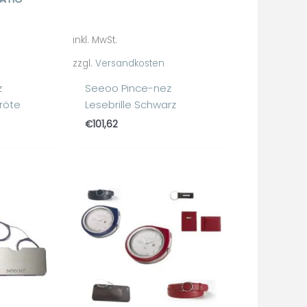
inkl. MwSt.
zzgl.
Versandkosten
z
Seeoo Pince-nez
kröte
Lesebrille Schwarz
€
101,62