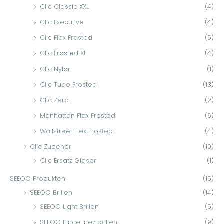
Clic Classic XXL
(4)
Clic Executive
(4)
Clic Flex Frosted
(5)
Clic Frosted XL
(4)
Clic Nylor
(1)
Clic Tube Frosted
(13)
Clic Zero
(2)
Manhattan Flex Frosted
(6)
Wallstreet Flex Frosted
(4)
Clic Zubehör
(10)
Clic Ersatz Gläser
(1)
SEEOO Produkten
(15)
SEEOO Brillen
(14)
SEEOO Light Brillen
(5)
SEEOO Pince-nez brillen
(9)