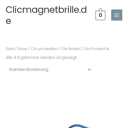
Zum
Clicmagnetbrille.d
Inhalt
0
springen
e
Start
/
Shop
/
Clic produkten
/
Clic Brillen
/ Clic Frosted XL
Alle 4 Ergebnisse werden angezeigt