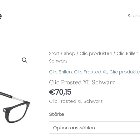
e
Start
Clic
Start
/
Shop
/
Clic produkten
/
Clic Brillen
Frosted
Schwarz
XL
Clic Brillen
,
Clic Frosted XL
,
Clic produkt
Schwarz
Clic Frosted XL Schwarz
Menge
€
70,15
Clic Frosted XL Schwarz.
Stärke