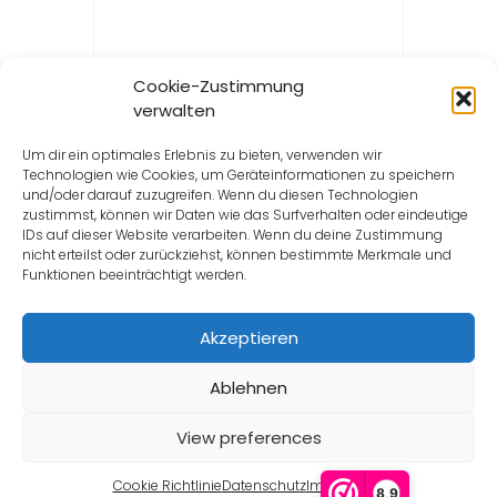
Cookie-Zustimmung
verwalten
Um dir ein optimales Erlebnis zu bieten, verwenden wir
Technologien wie Cookies, um Geräteinformationen zu speichern
und/oder darauf zuzugreifen. Wenn du diesen Technologien
zustimmst, können wir Daten wie das Surfverhalten oder eindeutige
IDs auf dieser Website verarbeiten. Wenn du deine Zustimmung
nicht erteilst oder zurückziehst, können bestimmte Merkmale und
Funktionen beeinträchtigt werden.
Akzeptieren
Copyright © 2026 Clicmagnetbrille.de | Site By
Quaintwebdesign
Ablehnen
View preferences
Die Wertschätzung von www.clicmagnetbrille.de biene
Valuedshops Kundenbewertungen
is 9.1/10 gebaseerd op 64
Cookie Richtlinie
Datenschutz
Impressum
reviews.
8,9