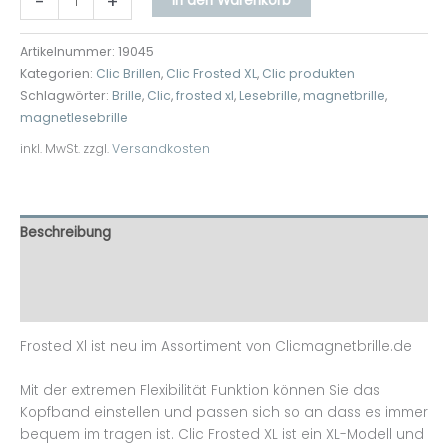
-
+
In den Warenkorb
Artikelnummer:
19045
Kategorien:
Clic Brillen
,
Clic Frosted XL
,
Clic produkten
Schlagwörter:
Brille
,
Clic
,
frosted xl
,
Lesebrille
,
magnetbrille
,
magnetlesebrille
inkl. MwSt.
zzgl.
Versandkosten
Beschreibung
Zusätzliche Informationen
Rezensionen (0)
Frosted Xl ist neu im Assortiment von Clicmagnetbrille.de
Mit der extremen Flexibilität Funktion können Sie das
Kopfband einstellen und passen sich so an dass es immer
bequem im tragen ist. Clic Frosted XL ist ein XL-Modell und