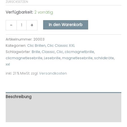
ZURÜCKSETZEN
Verfügbarkeit:
2 vorrätig
-
+
In den Warenkorb
Artikelnummer:
20003
Kategorien:
Clic Brillen
,
Clic Classic XXL
Schlagwörter:
Brille
,
Classic
,
Clic
,
clicmagnetbrille
,
clicmagnetlesebrille
,
Lesebrille
,
magnetlesebrille
,
schildkröte
,
xxl
inkl. 21 % MwSt.
zzgl.
Versandkosten
Beschreibung
Zusätzliche Informationen
Rezensionen (0)