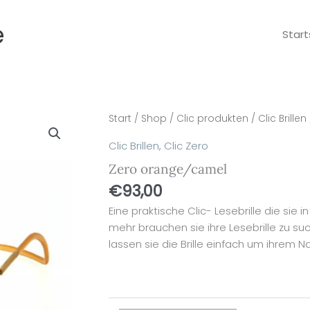
e
Start
Zero
Start
/
Shop
/
Clic produkten
/
Clic Brillen
orange/camel
Clic Brillen
,
Clic Zero
Menge
Zero orange/camel
€
93,00
Eine praktische Clic- Lesebrille die sie 
mehr brauchen sie ihre Lesebrille zu su
lassen sie die Brille einfach um ihrem 