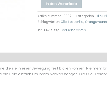
In den Warenkorb
Artikelnummer:
19037
Kategorien:
Clic Bri
Schlagwörter:
Clic
,
Lesebrille
,
Orange-came
inkl. MwSt.
zzgl.
Versandkosten
Rezensionen (0)
le die sie in einer Bewegung fest klicken können. Nie mehr br
ie die Brille einfach um ihrem Nacken hängen. Die Clic- Lesebr